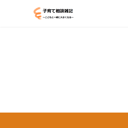
コ
ナ
ン
ビ
テ
ゲ
ン
ー
ツ
シ
へ
ョ
ス
ン
キ
に
ッ
移
プ
動