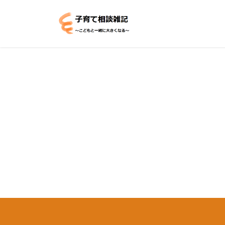
コ
ナ
ン
ビ
テ
ゲ
ン
ー
ツ
シ
へ
ョ
ス
ン
キ
に
ッ
移
プ
動