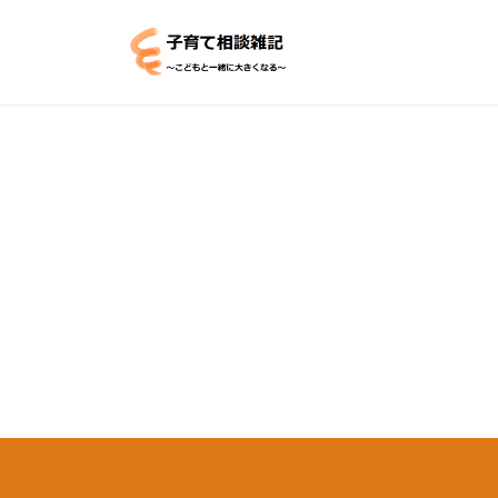
コ
ナ
ン
ビ
テ
ゲ
ン
ー
ツ
シ
へ
ョ
ス
ン
キ
に
ッ
移
プ
動